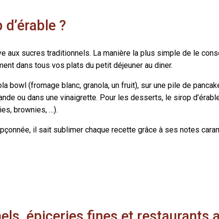
 d’érable ?
ive aux sucres traditionnels. La manière la plus simple de le con
nt dans tous vos plats du petit déjeuner au diner.
ola bowl (fromage blanc, granola, un fruit), sur une pile de pancak
nde ou dans une vinaigrette. Pour les desserts, le sirop d’érable
es, brownies, …).
upçonnée, il sait sublimer chaque recette grâce à ses notes cara
els, épiceries fines et restaurants