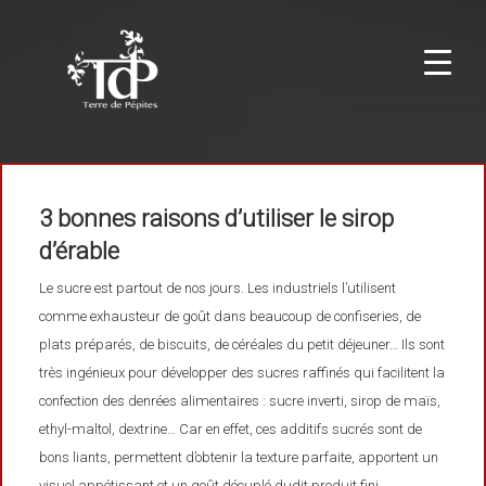
3 bonnes raisons d’utiliser le sirop
d’érable
Le sucre est partout de nos jours. Les industriels l’utilisent
comme exhausteur de goût dans beaucoup de confiseries, de
plats préparés, de biscuits, de céréales du petit déjeuner… Ils sont
très ingénieux pour développer des sucres raffinés qui facilitent la
confection des denrées alimentaires : sucre inverti, sirop de maïs,
ethyl-maltol, dextrine… Car en effet, ces additifs sucrés sont de
bons liants, permettent d’obtenir la texture parfaite, apportent un
visuel appétissant et un goût décuplé dudit produit fini.