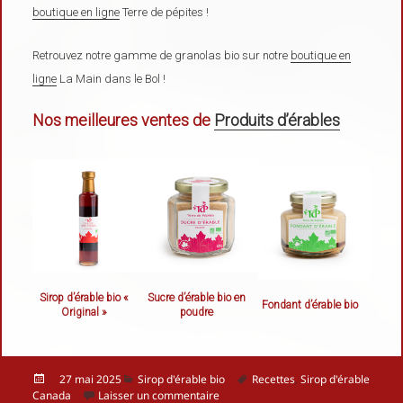
boutique en ligne
Terre de pépites !
Retrouvez notre gamme de granolas bio sur notre
boutique en
ligne
La Main dans le Bol !
Nos meilleures ventes de
Produits d’érables
Sirop d’érable bio «
Sucre d’érable bio en
Fondant d’érable bio
Original »
poudre
Publié
Catégories
Mots-
27 mai 2025
Sirop d'érable bio
Recettes
,
Sirop d'érable
le
sur Les meilleures façons de cuisiner
clés
Canada
Laisser un commentaire