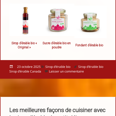
Sirop d’érable bio «
Sucre d’érable bio en
Fondant d’érable bio
Original »
poudre
Publié
Catégories
Mots-
23 octobre 2025
Sirop d'érable bio
Sirop d'érable bio
,
le
clés
sur Pourquoi le sirop d
Sirop d'érable Canada
Laisser un commentaire
Les meilleures façons de cuisiner avec