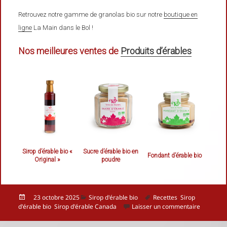
Retrouvez notre gamme de granolas bio sur notre
boutique en
ligne
La Main dans le Bol !
Nos meilleures ventes de
Produits d’érables
Sirop d’érable bio «
Sucre d’érable bio en
Fondant d’érable bio
Original »
poudre
Publié
Catégories
Mots-
23 octobre 2025
Sirop d'érable bio
Recettes
,
Sirop
le
clés
sur Le si
d'érable bio
,
Sirop d'érable Canada
Laisser un commentaire