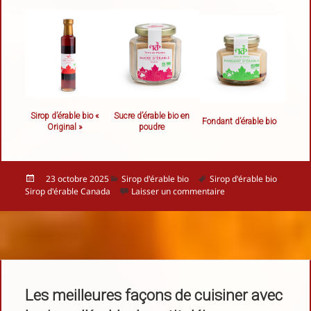
Sirop d’érable bio «
Sucre d’érable bio en
Fondant d’érable bio
Original »
poudre
Publié
Catégories
Mots-
23 octobre 2025
Sirop d'érable bio
Sirop d'érable bio
,
le
clés
sur Pourquoi le sirop d
Sirop d'érable Canada
Laisser un commentaire
Les meilleures façons de cuisiner avec