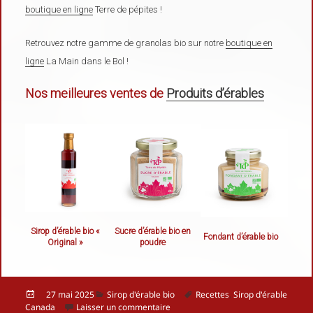
boutique en ligne
Terre de pépites !
Retrouvez notre gamme de granolas bio sur notre
boutique en
ligne
La Main dans le Bol !
Nos meilleures ventes de
Produits d’érables
Sirop d’érable bio «
Sucre d’érable bio en
Fondant d’érable bio
Original »
poudre
Publié
Catégories
Mots-
27 mai 2025
Sirop d'érable bio
Recettes
,
Sirop d'érable
le
sur Les meilleures façons de cuisiner
clés
Canada
Laisser un commentaire