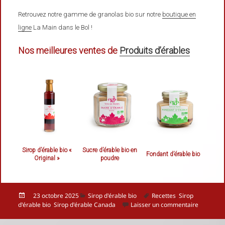
Retrouvez notre gamme de granolas bio sur notre
boutique en
ligne
La Main dans le Bol !
Nos meilleures ventes de
Produits d’érables
Sirop d’érable bio «
Sucre d’érable bio en
Fondant d’érable bio
Original »
poudre
Publié
Catégories
Mots-
23 octobre 2025
Sirop d'érable bio
Recettes
,
Sirop
le
clés
sur Le si
d'érable bio
,
Sirop d'érable Canada
Laisser un commentaire