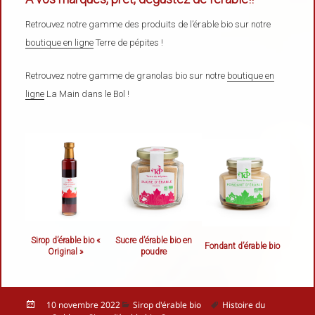
Retrouvez notre gamme des produits de l’érable bio sur notre
boutique en ligne
Terre de pépites !
Retrouvez notre gamme de granolas bio sur notre
boutique en
ligne
La Main dans le Bol !
Sirop d’érable bio «
Sucre d’érable bio en
Fondant d’érable bio
Original »
poudre
Publié
Catégories
Mots-
10 novembre 2022
Sirop d'érable bio
Histoire du