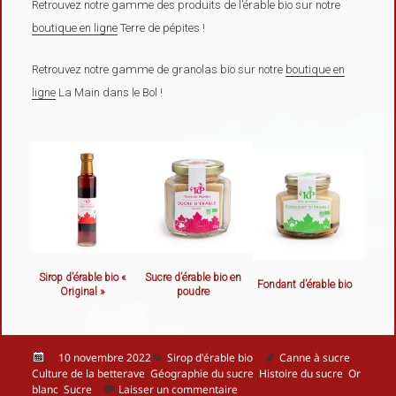
Retrouvez notre gamme des produits de l’érable bio sur notre
boutique en ligne
Terre de pépites !
Retrouvez notre gamme de granolas bio sur notre
boutique en
ligne
La Main dans le Bol !
Sirop d’érable bio «
Sucre d’érable bio en
Fondant d’érable bio
Original »
poudre
Publié
Catégories
Mots-
10 novembre 2022
Sirop d'érable bio
Canne à sucre
,
le
clés
Culture de la betterave
,
Géographie du sucre
,
Histoire du sucre
,
Or
sur Histoire du sucre
blanc
,
Sucre
Laisser un commentaire