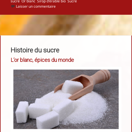
le
clés
sucre
,
Or blanc
,
Sirop d'érable bio
,
Sucre
sur Les alternatives au sucre
Laisser un commentaire
Histoire du sucre
L’or blanc, épices du monde