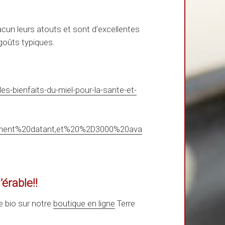
hacun leurs atouts et sont d’excellentes
 goûts typiques.
les-bienfaits-du-miel-pour-la-sante-et-
liment%20datant,et%20%2D3000%20ava
érable!!
e bio sur notre
boutique en ligne
Terre