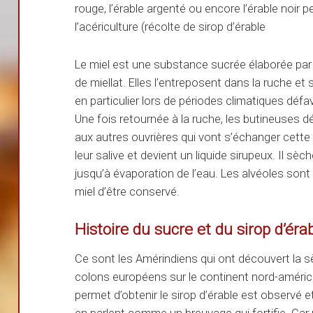
rouge, l’érable argenté ou encore l’érable noir 
l’acériculture (récolte de sirop d’érable
Le miel est une substance sucrée élaborée par le
de miellat. Elles l’entreposent dans la ruche et 
en particulier lors de périodes climatiques défa
Une fois retournée à la ruche, les butineuses d
aux autres ouvrières qui vont s’échanger cette 
leur salive et devient un liquide sirupeux. Il sè
jusqu’à évaporation de l’eau. Les alvéoles sont
miel d’être conservé.
Histoire du sucre et du sirop d’éra
Ce sont les Amérindiens qui ont découvert la sè
colons européens sur le continent nord-américa
permet d’obtenir le sirop d’érable est observé 
en parlent comme un breuvage qui fortifie. Car p