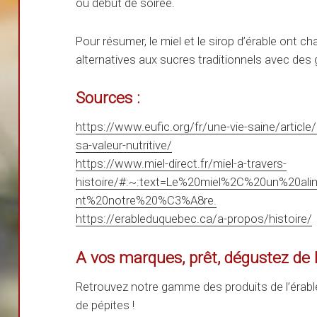
ou début de soirée.
Pour résumer, le miel et le sirop d’érable ont c
alternatives aux sucres traditionnels avec des
Sources :
https://www.eufic.org/fr/une-vie-saine/article/
sa-valeur-nutritive/
https://www.miel-direct.fr/miel-a-travers-
histoire/#:~:text=Le%20miel%2C%20un%20a
nt%20notre%20%C3%A8re.
https://erableduquebec.ca/a-propos/histoire/
A vos marques, prêt, dégustez de l’
Retrouvez notre gamme des produits de l’érabl
de pépites !